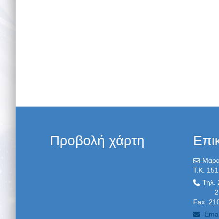
Προβολή χάρτη
Επι
Μαρα
T.K. 151
Τηλ.
210 
Fax. 21
Emai