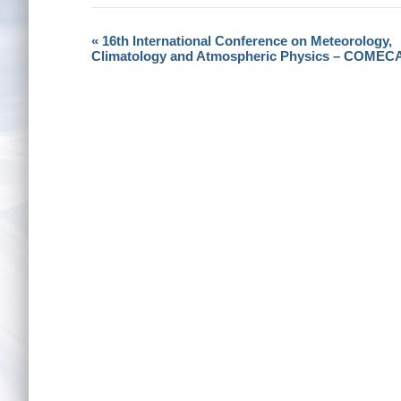
«
16th International Conference on Meteorology,
Εκδήλωση
Climatology and Atmospheric Physics – COMEC
Navigation