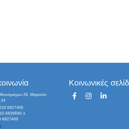
κοινωνία
Κοινωνικές σελί
θωνομάχων 26, Μαρούσι
 24
 210 6827405
6839690-1
0 6827409
l