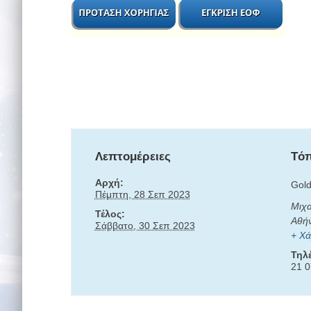
Λεπτομέρειες
Tόπ
Αρχή:
Gold
Πέμπτη, 28 Σεπ 2023
Μιχ
Τέλος:
Αθή
Σάββατο, 30 Σεπ 2023
+ Χά
Τηλ
21 0