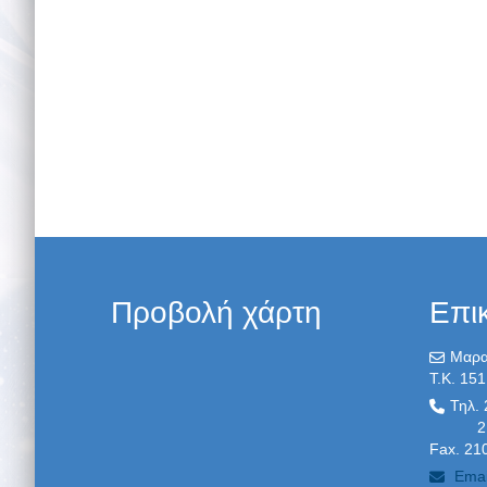
Προβολή χάρτη
Επι
Μαρα
T.K. 151
Τηλ.
210 
Fax. 21
Emai