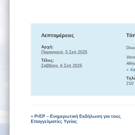
Λεπτομέρειες
Tόπ
Αρχή:
Diva
Παρασκευή, 5 Σεπ 2025
Vass
Τέλος:
Αθή
Σάββατο, 6 Σεπ 2025
+ Χά
Τηλ
210 
«
PrEP – Ενημερωτική Εκδήλωση για τους
Εκδήλωση
Επαγγελματίες Υγείας
Navigation