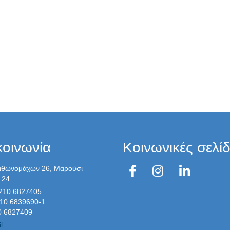
κοινωνία
Κοινωνικές σελί
θωνομάχων 26, Μαρούσι
 24
 210 6827405
6839690-1
0 6827409
l