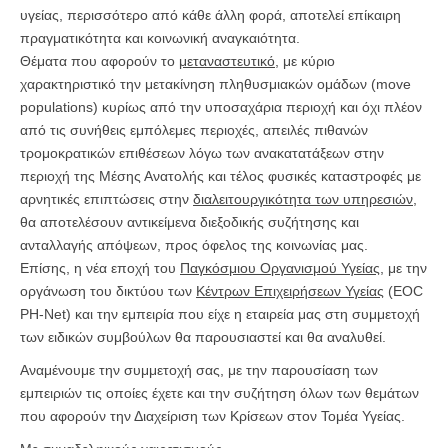
υγείας, περισσότερο από κάθε άλλη φορά, αποτελεί επίκαιρη
πραγματικότητα και κοινωνική αναγκαιότητα.
Θέματα που αφορούν το
μεταναστευτικό
, με κύριο
χαρακτηριστικό την μετακίνηση πληθυσμιακών ομάδων (move
populations) κυρίως από την υποσαχάρια περιοχή και όχι πλέον
από τις συνήθεις εμπόλεμες περιοχές, απειλές πιθανών
τρομοκρατικών επιθέσεων λόγω των ανακατατάξεων στην
περιοχή της Μέσης Ανατολής και τέλος φυσικές καταστροφές με
αρνητικές επιπτώσεις στην
διαλειτουργικότητα των υπηρεσιών
,
θα αποτελέσουν αντικείμενα διεξοδικής συζήτησης και
ανταλλαγής απόψεων, προς όφελος της κοινωνίας μας.
Επίσης, η νέα εποχή του
Παγκόσμιου Οργανισμού Υγείας
, με την
οργάνωση του δικτύου των
Κέντρων Επιχειρήσεων Υγείας
(EOC
PH-Net) και την εμπειρία που είχε η εταιρεία μας στη συμμετοχή
των ειδικών συμβούλων θα παρουσιαστεί και θα αναλυθεί.
Αναμένουμε την συμμετοχή σας, με την παρουσίαση των
εμπειριών τις οποίες έχετε και την συζήτηση όλων των θεμάτων
που αφορούν την Διαχείριση των Κρίσεων στον Τομέα Υγείας.