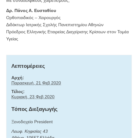
Με συναδελφικούς χαιρετισμούς,
Δρ. Πάνος Α. Ευσταθίου
Ορθοπαιδικός – Χειρουργός
Διδάκτωρ Ιατρικής Σχολής Πανεπιστημίου Αθηνών
Πρόεδρος Ελληνικής Εταιρείας Διαχείρισης Κρίσεων στον Τομέα
Υγείας
Λεπτομέρειες
Αρχή:
Παρασκευή, 21 Φεβ 2020
Τέλος:
Κυριακή, 23 Φεβ 2020
Tόπος Διεξαγωγής
Ξενοδοχείο President
Λεωφ. Κηφισίας 43
Αθήνα
,
10557
Ελλάδα